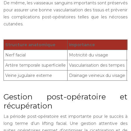
De même, les vaisseaux sanguins importants sont préservés
pour assurer une bonne vascularisation des tissus et prévenir
les complications post-opératoires telles que les nécroses
cutanées.
Structure anatomique
Importance
P
Nerf facial
Motricité du visage
I
Artère temporale superficielle
Vascularisation des tempes
P
Veine jugulaire externe
Drainage veineux du visage
L
Gestion post-opératoire et
récupération
La période post-opératoire est importante pour le succès à
long terme d’un lifting facial. Une gestion attentive des
suites opératoires permet d’optimiser la cicatrisation et de