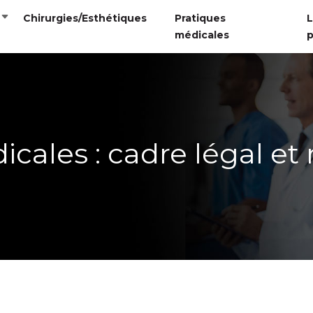
Chirurgies/Esthétiques
Pratiques
L
médicales
p
cales : cadre légal et