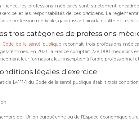
 France, les professions médicales sont strictement encadrées
exercice et les responsabilités de ces praticiens. La réglemen
aque profession médicale, garantissant ainsi la qualité et la sécu
es trois catégories de professions médi
e
Code de la santé publique
reconnaît trois professions médical
ges-femmes. En 2021, la France comptait 228 000 médecins en e
ncernant leur formation, leur inscription à l’ordre professionnel et
onditions légales d’exercice
article L4111-1 du Code de la santé publique établit trois condit
ion
tat membre de l’Union européenne ou de l’Espace économique europ