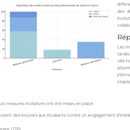
différ
des d
évolu
collab
Rép
Les mé
tandi
ville-
attei
infirm
établi
ieurs mesures incitatives ont été mises en place :
posent des bourses aux étudiants contre un engagement d’insta
itaire (ZIP)