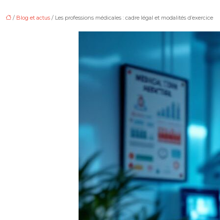
/
Blog et actus
/ Les professions médicales : cadre légal et modalités d’exercice