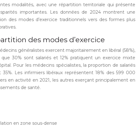
entes modalités, avec une répartition territoriale qui présente
isparités importantes. Les données de 2024 montrent une
tion des modes d’exercice traditionnels vers des formes plus
oratives.
artition des modes d’exercice
decins généralistes exercent majoritairement en libéral (58%),
s que 30% sont salariés et 12% pratiquent un exercice mixte
hôpital. Pour les médecins spécialistes, la proportion de salariés
nt 35%. Les infirmiers libéraux représentent 18% des 599 000
iers en activité en 2021, les autres exerçant principalement en
ssements de santé.
llation en zone sous-dense