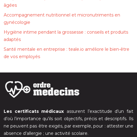
âgées
Accompagnement nutritionnel et micronutriments en
gynécologie
Hygiène intime pendant la grossesse : conseils et produits
adaptés
Santé mentale en entreprise : teale.io améliore le bien-être
de vos employés
Les certificats médicaux
assurent l’exactitude d’un fait
d’où l’importance qu’ils soit objectifs, précis et descriptifs. Ils
ne peuvent pas être exigés, par exemple, pour : attester une
absence d’allergie ; une activité scolaire.